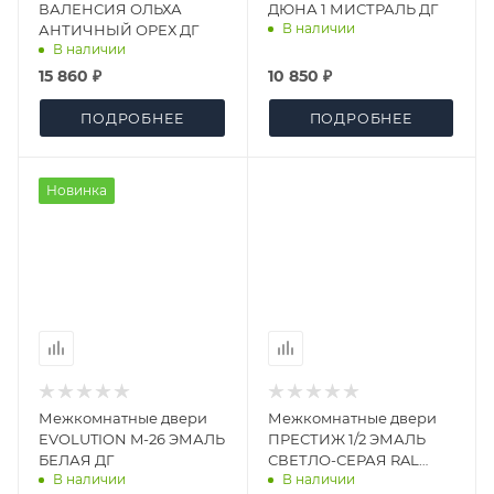
ВАЛЕНСИЯ ОЛЬХА
ДЮНА 1 МИСТРАЛЬ ДГ
В наличии
АНТИЧНЫЙ ОРЕХ ДГ
В наличии
15 860 ₽
10 850 ₽
ПОДРОБНЕЕ
ПОДРОБНЕЕ
Новинка
Межкомнатные двери
Межкомнатные двери
EVOLUTION M-26 ЭМАЛЬ
ПРЕСТИЖ 1/2 ЭМАЛЬ
БЕЛАЯ ДГ
СВЕТЛО-СЕРАЯ RAL
В наличии
В наличии
7047 ДГ