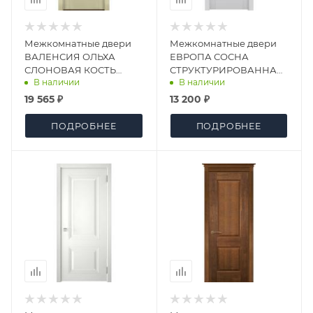
Межкомнатные двери
Межкомнатные двери
ВАЛЕНСИЯ ОЛЬХА
ЕВРОПА СОСНА
СЛОНОВАЯ КОСТЬ
СТРУКТУРИРОВАННАЯ
В наличии
В наличии
ЭМАЛЬ ДО
АЙСБЕРГ ДГ
19 565 ₽
13 200 ₽
ПОДРОБНЕЕ
ПОДРОБНЕЕ