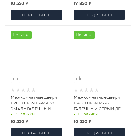
10 550 ₽
17 850 ₽
ПОДРОБНЕЕ
ПОДРОБНЕЕ
Новинка
Новинка
Межкомнатные двери
Межкомнатные двери
EVOLUTION F2-M-F30
EVOLUTION M-26
ЭМАЛЬ ГАЛЕЧНЫЙ
ГАЛЕЧНЫЙ СЕРЫЙ ДГ
В наличии
В наличии
СЕРЫЙ ДГ
10 550 ₽
10 550 ₽
ПОДРОБНЕЕ
ПОДРОБНЕЕ